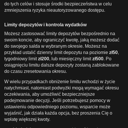
do tych celów i stosuje środki bezpieczeństwa w celu
zmniejszenia ryzyka nieautoryzowanego dostępu.
Limity depozytów i kontrola wydatków
Możesz zastosować limity depozytów bezpośrednio na
swoim koncie, aby ograniczyć kwotę, jaką możesz dodać
do swojego salda w wybranym okresie. Możesz na
przykład ustalić dzienny limit depozytu na poziomie
zł50
,
tygodniowy limit
zł200
, lub miesięczny limit
zł500
. Po
osiągnięciu limitu dalsze depozyty zostaną zablokowane
do czasu zresetowania okresu.
W wielu przypadkach obniżenie limitu wchodzi w życie
natychmiast, natomiast podwyżki mogą wymagać okresu
oczekiwania, aby umożliwić bezpieczniejsze
podejmowanie decyzji. Jeśli potrzebujesz pomocy w
ustawieniu odpowiedniego poziomu, wsparcie może
wyjaśnić, jak działa każda opcja, bez proszenia Cię o
wpłatę większej kwoty.