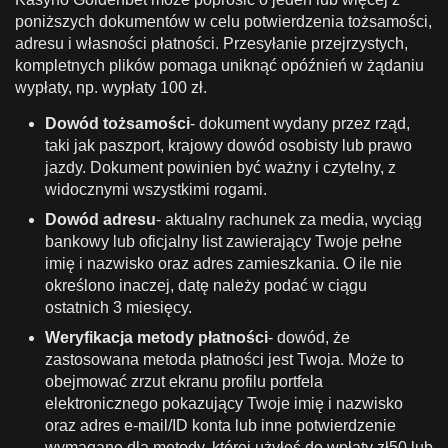
poniższych dokumentów w celu potwierdzenia tożsamości,
adresu i własności płatności. Przesyłanie przejrzystych,
kompletnych plików pomaga uniknąć opóźnień w żądaniu
wypłaty, np. wypłaty 100 zł.
Dowód tożsamości
- dokument wydany przez rząd,
taki jak paszport, krajowy dowód osobisty lub prawo
jazdy. Dokument powinien być ważny i czytelny, z
widocznymi wszystkimi rogami.
Dowód adresu
- aktualny rachunek za media, wyciąg
bankowy lub oficjalny list zawierający Twoje pełne
imię i nazwisko oraz adres zamieszkania. O ile nie
określono inaczej, datę należy podać w ciągu
ostatnich 3 miesięcy.
Weryfikacja metody płatności
- dowód, że
zastosowana metoda płatności jest Twoja. Może to
obejmować zrzut ekranu profilu portfela
elektronicznego pokazujący Twoje imię i nazwisko
oraz adres e-mail/ID konta lub inne potwierdzenie
wymagane dla metody, której użyłeś do wpłaty zł50 lub