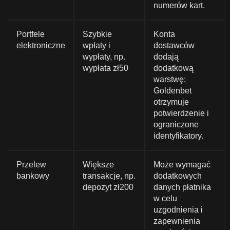
numerów kart.
Portfele
Szybkie
Konta
elektroniczne
wpłaty i
dostawców
wypłaty, np.
dodają
wypłata zł50
dodatkową
warstwę;
Goldenbet
otrzymuje
potwierdzenie i
ograniczone
identyfikatory.
Przelew
Większe
Może wymagać
bankowy
transakcje, np.
dodatkowych
depozyt zł200
danych płatnika
w celu
uzgodnienia i
zapewnienia