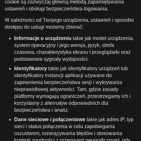
cookie są zazwyczaj główną metodą zapamiętywania
ustawień i obsługi bezpieczeństwa logowania.
W zależności od Twojego urządzenia, ustawień i sposobu
dostępu do usługi możemy zbierać:
Informacje o urządzeniu
takie jak model urządzenia,
system operacyjny i jego wersja, język, strefa
czasowa, charakterystyka ekranu i przeglądarki oraz
podstawowe sygnały wydajności.
Identyfikatory
takie jak identyfikatory urządzeń lub
identyfikatory instancji aplikacji używane do
zapewnienia bezpieczeństwa sesji i wykrywania
nieprawidłowej aktywności. Tam, gdzie zasady
platformy wymagają ograniczeń, przestrzegamy ich i
korzystamy z alternatyw odpowiednich dla
bezpieczeństwa i analiz.
Dane sieciowe i połączeniowe
takie jak adres IP, typ
sieci i status połączenia w celu zapobiegania
oszustwom, rozwiązywania błędów i stosowania
kontroli zgodności z przepisami geograficznymi, gdy