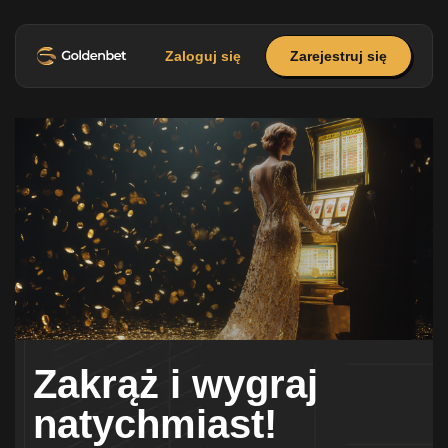
Zaloguj się
Zarejestruj się
Zakrąż i wygraj
natychmiast!