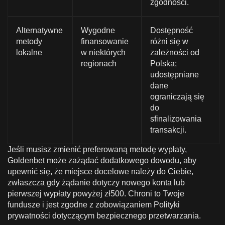
zgodności.
Alternatywne
Wygodne
Dostępność
metody
finansowanie
różni się w
lokalne
w niektórych
zależności od
regionach
Polska;
udostępniane
dane
ograniczają się
do
sfinalizowania
transakcji.
Jeśli musisz zmienić preferowaną metodę wypłaty,
Goldenbet może zażądać dodatkowego dowodu, aby
upewnić się, że miejsce docelowe należy do Ciebie,
zwłaszcza gdy żądanie dotyczy nowego konta lub
pierwszej wypłaty powyżej zł500. Chroni to Twoje
fundusze i jest zgodne z zobowiązaniem Polityki
prywatności dotyczącym bezpiecznego przetwarzania.