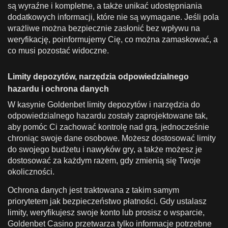
są wyraźne i kompletne, a także unikać udostępniania
dodatkowych informacji, które nie są wymagane. Jeśli pola
wrażliwe można bezpiecznie zasłonić bez wpływu na
weryfikację, poinformujemy Cię, co można zamaskować, a
co musi pozostać widoczne.
Limity depozytów, narzędzia odpowiedzialnego
hazardu i ochrona danych
W kasynie Goldenbet limity depozytów i narzędzia do
odpowiedzialnego hazardu zostały zaprojektowane tak,
aby pomóc Ci zachować kontrolę nad grą, jednocześnie
chroniąc swoje dane osobowe. Możesz dostosować limity
do swojego budżetu i nawyków gry, a także możesz je
dostosować za każdym razem, gdy zmienią się Twoje
okoliczności.
Ochrona danych jest traktowana z takim samym
priorytetem jak bezpieczeństwo płatności. Gdy ustalasz
limity, weryfikujesz swoje konto lub prosisz o wsparcie,
Goldenbet Casino przetwarza tylko informacje potrzebne